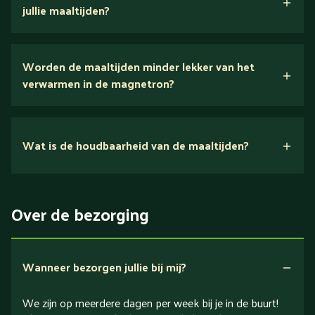
jullie maaltijden?
Wij houden van puur eten.
Worden de maaltijden minder lekker van het
voedingsexperts
verwarmen in de magnetron?
Nee.
Wat is de houdbaarheid van de maaltijden?
Suikerarm
5 dagen
Eiwitrijk / bron van eiwitten
Over de bezorging
Verlaagd in koolhydraten
Verlaagd in zout
Wanneer bezorgen jullie bij mij?
We zijn op meerdere dagen per week bij je in de buurt!