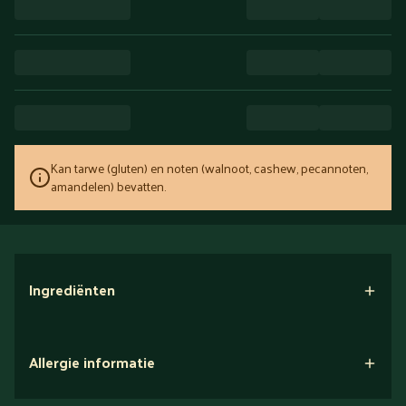
Kan tarwe (gluten) en noten (walnoot, cashew, pecannoten,
amandelen) bevatten.
Ingrediënten
Allergie informatie