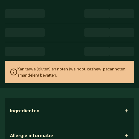
Kan tarwe (gluten) en noten (walnoot, cashew, pecannoten,
amandelen) bevatten.
Ingrediënten
Allergie informatie