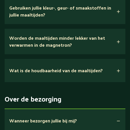
verse ingrediënten
Gebruiken jullie kleur-, geur- of smaakstoffen in
jullie maaltijden?
Wij houden van puur eten.
Worden de maaltijden minder lekker van het
voedingsexperts
verwarmen in de magnetron?
Nee.
Wat is de houdbaarheid van de maaltijden?
Suikerarm
5 dagen
Eiwitrijk / bron van eiwitten
Over de bezorging
Verlaagd in koolhydraten
Verlaagd in zout
Wanneer bezorgen jullie bij mij?