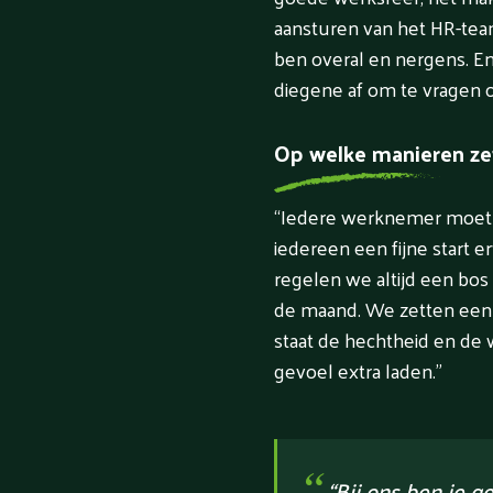
aansturen van het HR-team
ben overal en nergens. En 
diegene af om te vragen o
Op welke manieren zet
“Iedere werknemer moet 
iedereen een fijne start 
regelen we altijd een b
de maand. We zetten een c
staat de hechtheid en de 
gevoel extra laden.”
“
“Bij ons ben je g