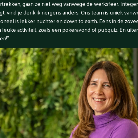
rtrekken, gaan ze niet weg vanwege de werksfeer. Integen
rijgt, vind je denk ik nergens anders. Ons team is uniek van
oneel is lekker nuchter en down to earth. Eens in de zoveel
euke activiteit, zoals een pokeravond of pubquiz. En uitera
en!”