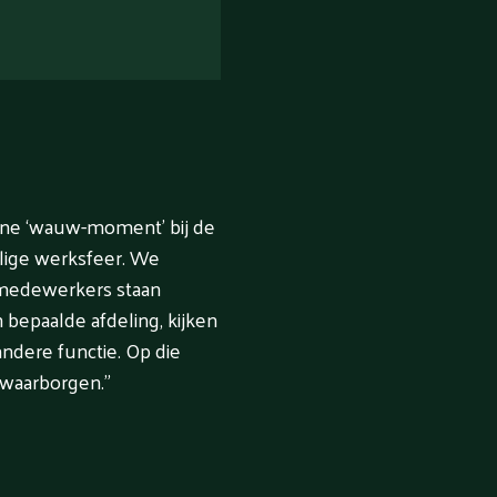
 ene ‘wauw-moment’ bij de
eilige werksfeer. We
 medewerkers staan
bepaalde afdeling, kijken
ndere functie. Op die
waarborgen.”