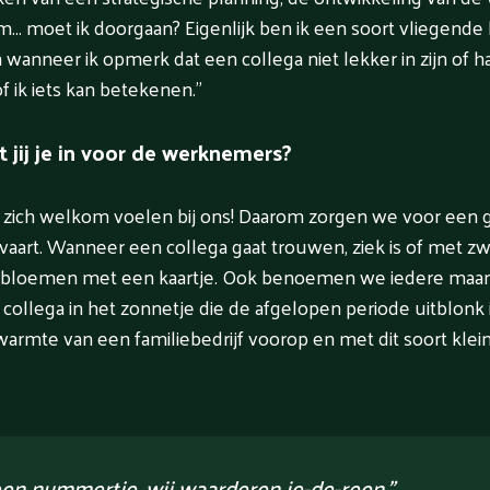
... moet ik doorgaan? Eigenlijk ben ik een soort vliegende
wanneer ik opmerk dat een collega niet lekker in zijn of haa
f ik iets kan betekenen.”
 jij je in voor de werknemers?
zich welkom voelen bij ons! Daarom zorgen we voor een 
ervaart. Wanneer een collega gaat trouwen, ziek is of met z
os bloemen met een kaartje. Ook benoemen we iedere m
ollega in het zonnetje die de afgelopen periode uitblonk in
warmte van een familiebedrijf voorop en met dit soort klei
een nummertje, wij waarderen ie-de-reen.”