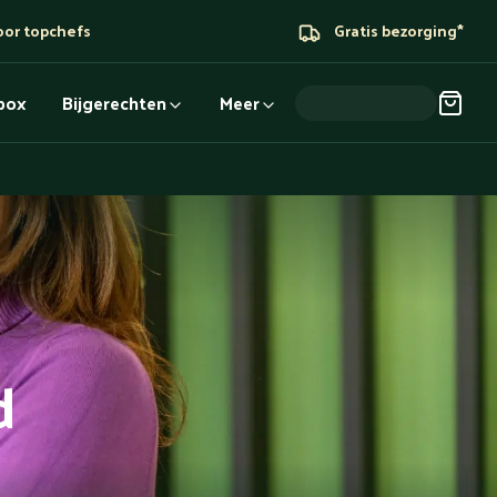
oor topchefs
Gratis bezorging*
dbox
Bijgerechten
Meer
d