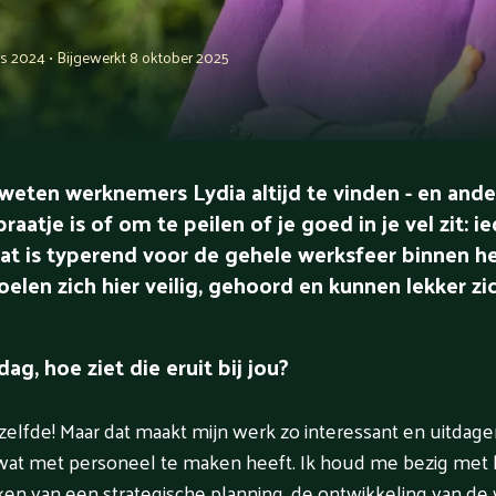
s 2024 • Bijgewerkt 8 oktober 2025
weten werknemers Lydia altijd te vinden - en and
raatje is of om te peilen of je goed in je vel zit: 
at is typerend voor de gehele werksfeer binnen het
len zich hier veilig, gehoord en kunnen lekker zich
, hoe ziet die eruit bij jou?
zelfde! Maar dat maakt mijn werk zo interessant en uitdage
 wat met personeel te maken heeft. Ik houd me bezig me
en van een strategische planning, de ontwikkeling van de