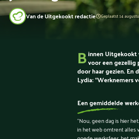
Van de Uitgekookt redactie
Geplaatst 14 augustu
B
innen Uitgekookt 
voor een gezellig p
door haar gezien. En d
Lydia: “Werknemers voe
Een gemiddelde werkdag
“Nou, geen dag is hier het
in het web omtrent alles
goede werksfeer, het mak