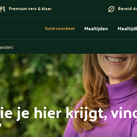
Premium vers & klaar
Bereid d
Maaltijden
Maaltij
Gold-voordeel
 anders’
e je hier krijgt, vin
’