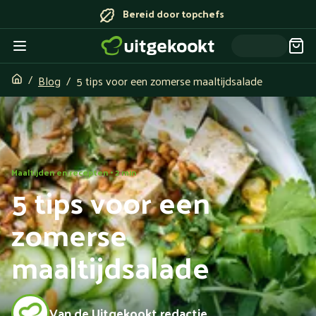
Bereid door topchefs
Blog
5 tips voor een zomerse maaltijdsalade
Maaltijden en recepten • 2 min
5 tips voor een
zomerse
maaltijdsalade
Van de Uitgekookt redactie